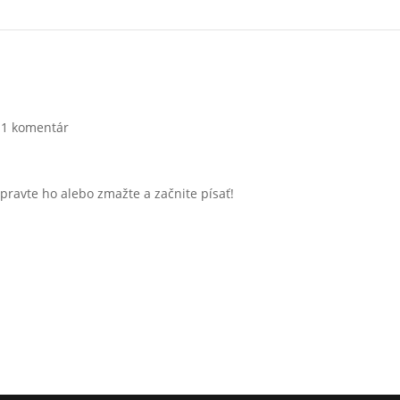
|
1 komentár
Upravte ho alebo zmažte a začnite písať!